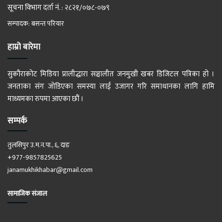
सूचना विभाग दर्ता नं. : २८२१/०७८-०७९
सम्पादक: बसन्त परियार
हाम्रो बारेमा
सुकौराकोट मिडिया प्रालीद्धारा सञ्चालीत जनमुखी खबर डिजिटल पत्रिका हो ।
जनताका संग जोडिएका समस्या लाई उजागर गरि समाधानका लागि हामि
माध्यमका रुपमा आएका छौं ।
सम्पर्क
तुलसिपुर उ.म.न.पा., ६, दाङ
+977-9857825625
janamukhikhabar@gmail.com
सामाजिक संजाल