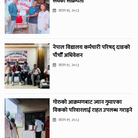
संघको सक्रियता
साउन १६, २०८३
नेपाल विद्यालय कर्मचारी परिषद् दाङको
पाँचौँ अधिवेशन
साउन १८, २०८३
गोरुको आक्रमणबाट ज्यान गुमाएका
विकको परिवारलाई राहत उपलब्ध गराइने
साउन १९, २०८३