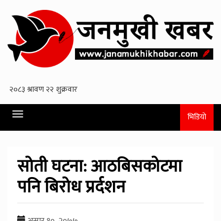
Toggle
भिडियो
navigation
सोती घटना: आठबिसकोटमा
पनि बिरोध प्रर्दशन
असार १०, २०७७