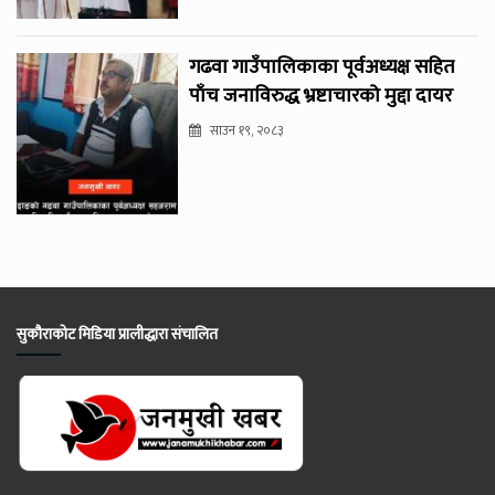
गढवा गाउँपालिकाका पूर्वअध्यक्ष सहित
पाँच जनाविरुद्ध भ्रष्टाचारको मुद्दा दायर
साउन १९, २०८३
सुकौराकोट मिडिया प्रालीद्धारा संचालित