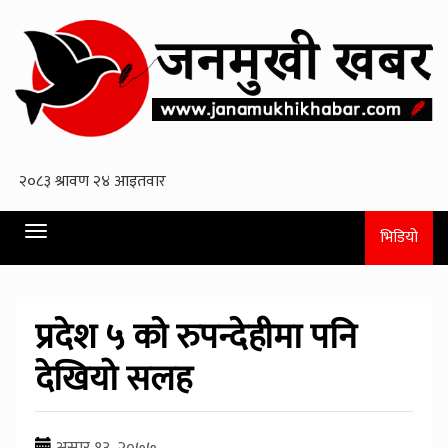
Toggle
भिडियो
navigation
प्रदेश ५ काे रुपन्देहीमा पनि
देखियो सलह
असार १३, २०७७