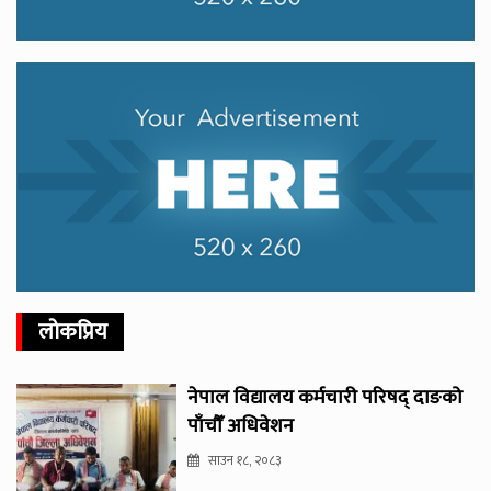
लोकप्रिय
नेपाल विद्यालय कर्मचारी परिषद् दाङको
पाँचौँ अधिवेशन
साउन १८, २०८३