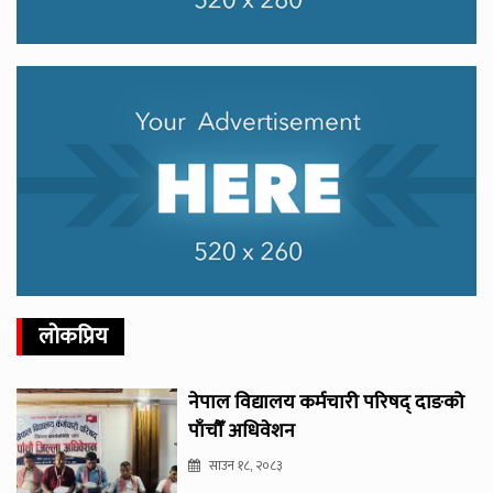
लोकप्रिय
नेपाल विद्यालय कर्मचारी परिषद् दाङको
पाँचौँ अधिवेशन
साउन १८, २०८३