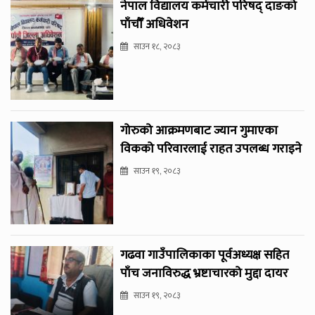
नेपाल विद्यालय कर्मचारी परिषद् दाङको
पाँचौँ अधिवेशन
साउन १८, २०८३
गोरुको आक्रमणबाट ज्यान गुमाएका
विकको परिवारलाई राहत उपलब्ध गराइने
साउन १९, २०८३
गढवा गाउँपालिकाका पूर्वअध्यक्ष सहित
पाँच जनाविरुद्ध भ्रष्टाचारको मुद्दा दायर
साउन १९, २०८३