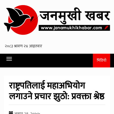
Toggle
भिडियो
navigation
राष्ट्रपतिलाई महाअभियोग
लगाउने प्रचार झुठो: प्रवक्ता श्रेष्ठ
असार २१, २०७७