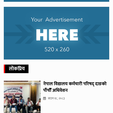
लोकप्रिय
नेपाल विद्यालय कर्मचारी परिषद् दाङको
पाँचौँ अधिवेशन
साउन १८, २०८३