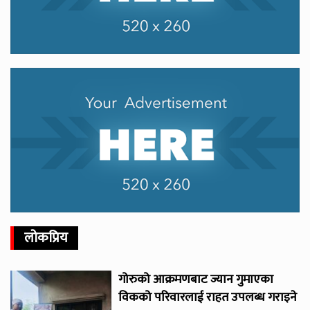
लोकप्रिय
गोरुको आक्रमणबाट ज्यान गुमाएका
विकको परिवारलाई राहत उपलब्ध गराइने