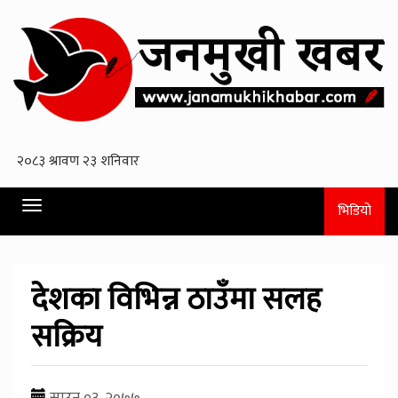
Toggle
भिडियो
navigation
देशका विभिन्न ठाउँमा सलह
सक्रिय
साउन ०३, २०७७