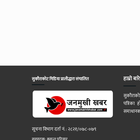
हाम्रो बार
सुकौराकोट मिडिया प्रालीद्धारा संचालित
सुकौराको
पत्रिका
समाधानका
सूचना विभाग दर्ता नं. : २८२१/०७८-०७९
सम्पादक: बसन्त परियार