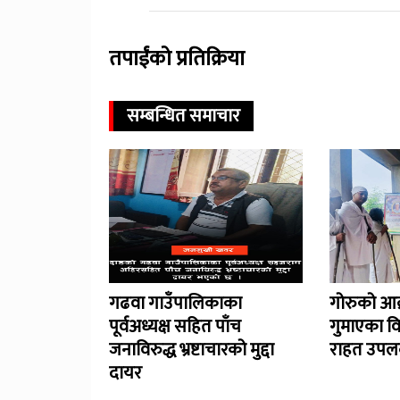
तपाईंको प्रतिक्रिया
सम्बन्धित समाचार
गढवा गाउँपालिकाका
गोरुको आक
पूर्वअध्यक्ष सहित पाँच
गुमाएका व
जनाविरुद्ध भ्रष्टाचारको मुद्दा
राहत उपलब
दायर