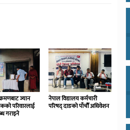
्रमणबाट ज्यान
नेपाल विद्यालय कर्मचारी
िकको परिवारलाई
परिषद् दाङको पाँचौँ अधिवेशन
्ध गराइने