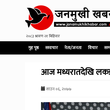
गृह पृष्ठ
समाचार
नेता/जनता
विचार
सम्
आज मध्यरातदेखि लकड
साउन ०६, २०७७