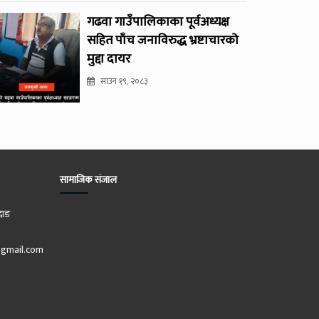
गढवा गाउँपालिकाका पूर्वअध्यक्ष
सहित पाँच जनाविरुद्ध भ्रष्टाचारको
मुद्दा दायर
साउन १९, २०८३
सामाजिक संजाल
दाङ
gmail.com