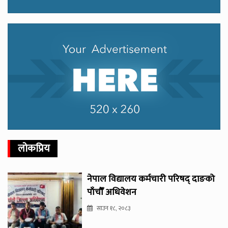
लोकप्रिय
नेपाल विद्यालय कर्मचारी परिषद् दाङको
पाँचौँ अधिवेशन
साउन १८, २०८३