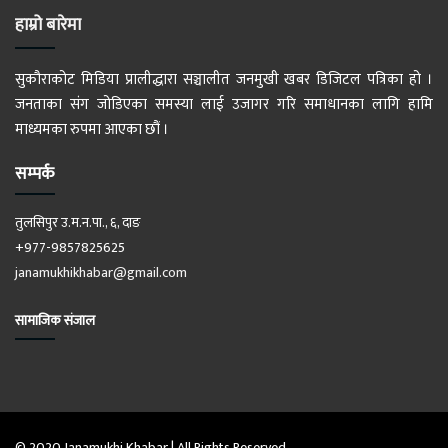
हाम्रो बारेमा
सुकौराकोट मिडिया प्रालीद्धारा सञ्चालीत जनमुखी खबर डिजिटल पत्रिका हो ।
जनताका संग जोडिएका समस्या लाई उजागर गरि समाधानका लागि हामि
माध्यमका रुपमा आएका छौं ।
सम्पर्क
तुलसिपुर उ.म.न.पा., ६, दाङ
+977-9857825625
janamukhikhabar@gmail.com
सामाजिक संजाल
© 2020 Janamukhi Khabar | All Rights Reserved