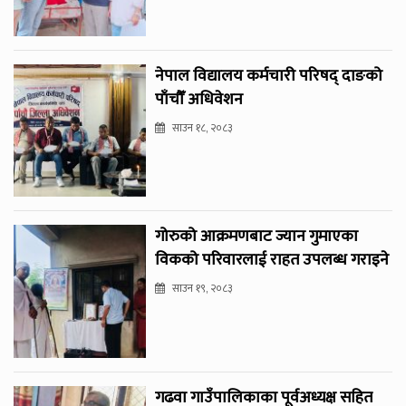
नेपाल विद्यालय कर्मचारी परिषद् दाङको
पाँचौँ अधिवेशन
साउन १८, २०८३
गोरुको आक्रमणबाट ज्यान गुमाएका
विकको परिवारलाई राहत उपलब्ध गराइने
साउन १९, २०८३
गढवा गाउँपालिकाका पूर्वअध्यक्ष सहित