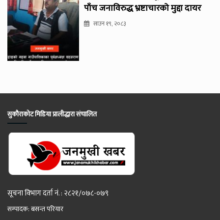
पाँच जनाविरुद्ध भ्रष्टाचारको मुद्दा दायर
साउन १९, २०८३
सुकौराकोट मिडिया प्रालीद्धारा संचालित
सूचना विभाग दर्ता नं. : २८२१/०७८-०७९
सम्पादक: बसन्त परियार