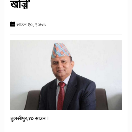
खोज्ने’
साउन १०, २०७७
तुलसीपुर,१० साउन ।