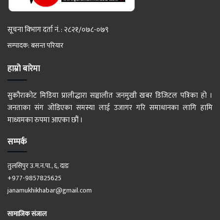
सूचना विभाग दर्ता नं. : २८२१/०७८-०७९
सम्पादक: बसन्त परियार
हाम्रो बारेमा
सुकौराकोट मिडिया प्रालीद्धारा सञ्चालीत जनमुखी खबर डिजिटल पत्रिका हो ।
जनताका संग जोडिएका समस्या लाई उजागर गरि समाधानका लागि हामि
माध्यमका रुपमा आएका छौं ।
सम्पर्क
तुलसिपुर उ.म.न.पा., ६, दाङ
+977-9857825625
janamukhikhabar@gmail.com
सामाजिक संजाल