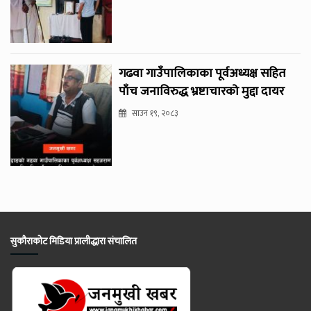
गढवा गाउँपालिकाका पूर्वअध्यक्ष सहित
पाँच जनाविरुद्ध भ्रष्टाचारको मुद्दा दायर
साउन १९, २०८३
सुकौराकोट मिडिया प्रालीद्धारा संचालित