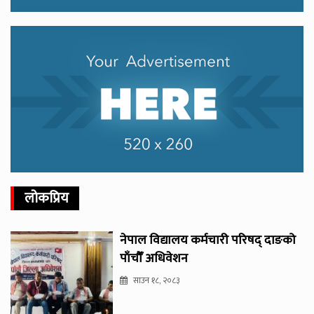
लोकप्रिय
नेपाल विद्यालय कर्मचारी परिषद् दाङको
पाँचौँ अधिवेशन
साउन १८, २०८३