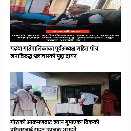
गढवा गाउँपालिकाका पूर्वअध्यक्ष सहित पाँच
जनाविरुद्ध भ्रष्टाचारको मुद्दा दायर
गोरुको आक्रमणबाट ज्यान गुमाएका विकको
परिवारलाई राहत उपलब्ध गराइने