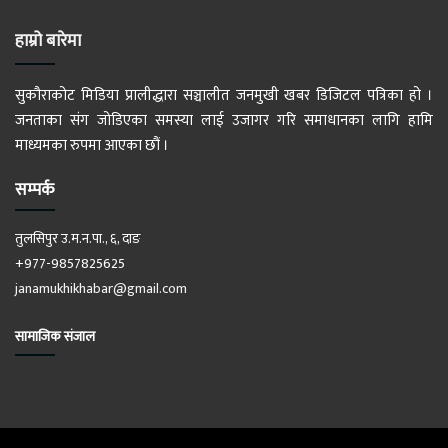
हाम्रो बारेमा
सुकौराकोट मिडिया प्रालीद्धारा सञ्चालीत जनमुखी खबर डिजिटल पत्रिका हो ।
जनताका संग जोडिएका समस्या लाई उजागर गरि समाधानका लागि हामि
माध्यमका रुपमा आएका छौं ।
सम्पर्क
तुलसिपुर उ.म.न.पा., ६, दाङ
+977-9857825625
janamukhikhabar@gmail.com
सामाजिक संजाल