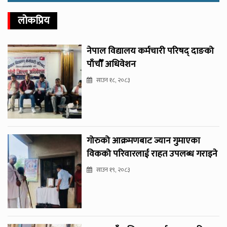
लोकप्रिय
नेपाल विद्यालय कर्मचारी परिषद् दाङको
पाँचौँ अधिवेशन
साउन १८, २०८३
गोरुको आक्रमणबाट ज्यान गुमाएका
विकको परिवारलाई राहत उपलब्ध गराइने
साउन १९, २०८३