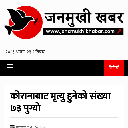
Toggle
भिडियो
navigation
कोरानाबाट मृत्यु हुनेको संख्या
७३ पुग्यो
साउन २४, २०७७