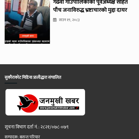
गढवा गाउँपालिकाका पूर्वअध्यक्ष सहित
पाँच जनाविरुद्ध भ्रष्टाचारको मुद्दा दायर
साउन १९, २०८३
सुकौराकोट मिडिया प्रालीद्धारा संचालित
सूचना विभाग दर्ता नं. : २८२१/०७८-०७९
सम्पादक: बसन्त परियार