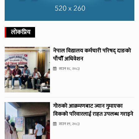
लोकप्रिय
नेपाल विद्यालय कर्मचारी परिषद् दाङको
पाँचौँ अधिवेशन
साउन १८, २०८३
गोरुको आक्रमणबाट ज्यान गुमाएका
विकको परिवारलाई राहत उपलब्ध गराइने
साउन १९, २०८३