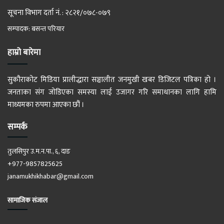
सूचना विभाग दर्ता नं. : २८२१/०७८-०७९
सम्पादक: बसन्त परियार
हाम्रो बारेमा
सुकौराकोट मिडिया प्रालीद्धारा सञ्चालीत जनमुखी खबर डिजिटल पत्रिका हो ।
जनताका संग जोडिएका समस्या लाई उजागर गरि समाधानका लागि हामि
माध्यमका रुपमा आएका छौं ।
सम्पर्क
तुलसिपुर उ.म.न.पा., ६, दाङ
+977-9857825625
janamukhikhabar@gmail.com
सामाजिक संजाल