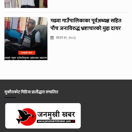
गढवा गाउँपालिकाका पूर्वअध्यक्ष सहित
पाँच जनाविरुद्ध भ्रष्टाचारको मुद्दा दायर
साउन १९, २०८३
सुकौराकोट मिडिया प्रालीद्धारा संचालित