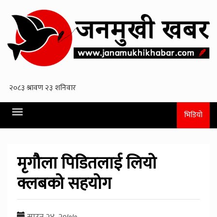
Toggle
भिडियो
navigation
मृगौला पिडितलाई लियो
क्लबको सहयोग
साउन २४, २०७७