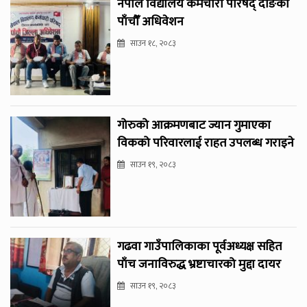
नेपाल विद्यालय कर्मचारी परिषद् दाङको
पाँचौँ अधिवेशन
साउन १८, २०८३
गोरुको आक्रमणबाट ज्यान गुमाएका
विकको परिवारलाई राहत उपलब्ध गराइने
साउन १९, २०८३
गढवा गाउँपालिकाका पूर्वअध्यक्ष सहित
पाँच जनाविरुद्ध भ्रष्टाचारको मुद्दा दायर
साउन १९, २०८३