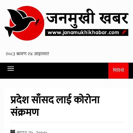
Toggle
भिडियो
navigation
प्रदेश साँसद लाई कोरोना
संक्रमण
साउन २५, २०७७