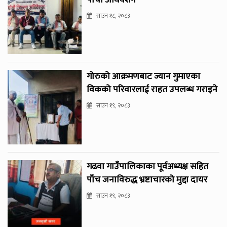
पाँचौँ अधिवेशन
साउन १८, २०८३
गोरुको आक्रमणबाट ज्यान गुमाएका
विकको परिवारलाई राहत उपलब्ध गराइने
साउन १९, २०८३
गढवा गाउँपालिकाका पूर्वअध्यक्ष सहित
पाँच जनाविरुद्ध भ्रष्टाचारको मुद्दा दायर
साउन १९, २०८३