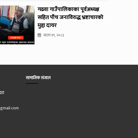
गढवा गाउँपालिकाका पूर्वअध्यक्ष
सहित पाँच जनाविरुद्ध भ्रष्टाचारको
मुद्दा दायर
साउन १९, २०८३
सामाजिक संजाल
दाङ
gmail.com