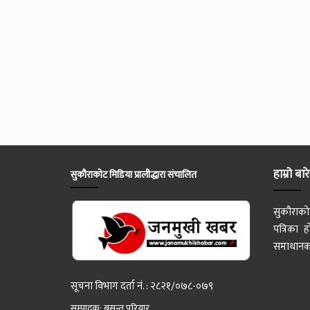
हाम्रो बार
सुकौराकोट मिडिया प्रालीद्धारा संचालित
सुकौराको
पत्रिका
समाधानका
सूचना विभाग दर्ता नं. : २८२१/०७८-०७९
सम्पादक: बसन्त परियार