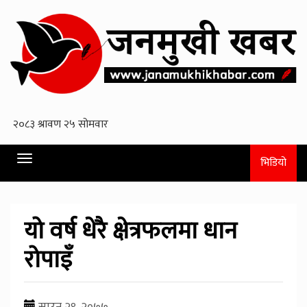
Toggle
भिडियो
navigation
यो वर्ष धेरै क्षेत्रफलमा धान
रोपाइँ
साउन २९, २०७७