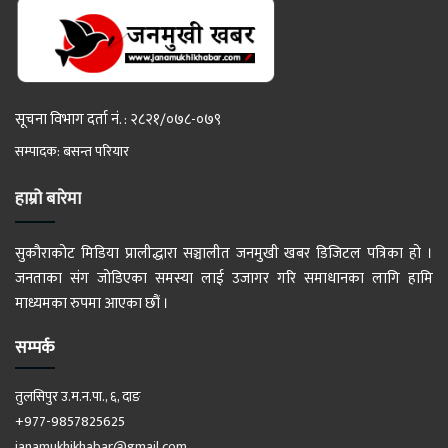
सूचना विभाग दर्ता नं. : २८२१/०७८-०७९
सम्पादक: बसन्त परियार
हाम्रो बारेमा
सुकौराकोट मिडिया प्रालीद्धारा सञ्चालीत जनमुखी खबर डिजिटल पत्रिका हो ।
जनताका संग जोडिएका समस्या लाई उजागर गरि समाधानका लागि हामि
माध्यमका रुपमा आएका छौं ।
सम्पर्क
तुलसिपुर उ.म.न.पा., ६, दाङ
+977-9857825625
janamukhikhabar@gmail.com