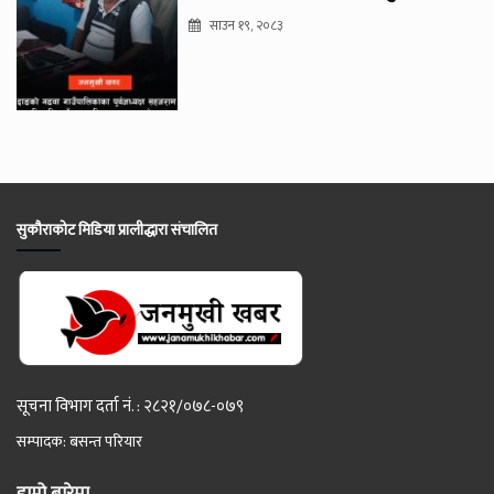
साउन १९, २०८३
सुकौराकोट मिडिया प्रालीद्धारा संचालित
सूचना विभाग दर्ता नं. : २८२१/०७८-०७९
सम्पादक: बसन्त परियार