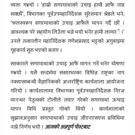
व्यक्त ग¥यो । ‘हाम्रो सगरमाथाको उचाइ हामी आफै नाप्न
सक्छौं’, विभागका पूर्वउपमहानिर्देशक सुरेशमान श्रेष्ठले भने,
‘फलस्वरूप सगरमाथाको उचाइ आफैंले मापन गर्दै छौं ।
आवश्यक परे सहयोग लिउँला भन्ने भयो भनेर हामी लाग्यांै ।’
उनले तत्कालीन महानिर्देशक गणेशप्रसाद भट्टको अगुवाइमा
गृहकार्य सुरु भएको बताए ।
सरकारले सगरमाथाको उचाइ आफैं मापन गर्ने भनेर घोषणा
ग¥यो । यसै सन्दर्भमा संसारभरका विभिन्न राष्ट्रका नाप
नक्सासम्बन्धी वैज्ञानिकको अन्तर्राष्ट्रिय कार्यशाला आयोजना
गरियो । कार्यशालामा विभागका पूर्वउपमहानिर्देशक निरज
मानन्धर नेतृत्वको टोलीले तयार गरेको सगरमाथा ऊचाइ
मापन विधि प्रस्तुत गरेको थियो । कार्यशालाको
सुझावअनुसार सगरमाथाको उचाइ जीएनएसएस प्रविधिमा
नाप्ने निर्णय भयो ।
आजको अन्नपूर्ण पोस्टबाट