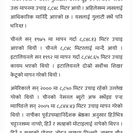
उक्त मापनमा उचाइ ८,८४८ मिटर आयो । अहिलेसम्म त्यसलाई
आधिकारिक मानिँदै आएको छ । यसलाई गुलाटी सर्भे पनि
भनिन्छ ।
चीनले सन् १९७५ मा मापन गर्दा ८,८४८.१३ मिटर उचाइ
आएको थियोे । चीनले ८,८४८ मिटरलाई मान्दै आयो ।
इटालियनले सन १९९२ मा मापन गर्दा ८,८४८.६५ मिटर उचाइ
कायम भएको थियो । इटालियनले दोस्रो सर्वोच्च शिखर
केटूको मापन गरेको थियो ।
अमेरिकाले सन् २००० मा ८,८५० मिटर उचाइ रहेको उल्लेख
गरेको थियो । चीनको नेसनल ब्युरो अफ सर्भेइङ एन्ड
म्यापिङले सन् २००५ मा ८,८४४.४३ मिटर उचाइ मापन गरेको
थियो । नापीका पूर्वउपमहानिर्देशक श्रेष्ठका अनुसार हिउँभित्र
चट्टानसम्म नाप्यो, हिउँ र सतहको मोटाइलाई नापेको थिएन ।
हिउँ र सतहको मोटाइ जोड्न लगभग मिल्थ्यो, त्यसमा चीन