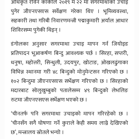
अधिकृत रविन कार्कीले २०१९ मे २२ मा सगरमाथाको उचाइ
पुगेर जीएनएसएस सर्वेक्षण गरेका थिए । भूमिव्यवस्था,
सहकारी तथा गरिबी निवारणमन्त्री पद्माकुमारी अर्याल आधार
शिविरसम्म पुगेकी थिइन् ।
डंगोलका अनुसार सगरमाथा उचाइ मापन गर्न जियोइड
प्रतिपादन भूआकर्षण बिन्दु आवश्यक पर्छ । सिरहा, सप्तरी,
धनुषा, महोत्तरी, सिन्धुली, उदयपुर, खोटाङ, ओखलढुंगाका
विभिन्न स्थानमा गरी ४८ बिन्दुको मोनुमेन्टसन गरिएको छ ।
१०२ बिन्दुमा जीएनएसएस सर्भेक्षण गरिएको छ । सिरहाको
मदारबाट सोलुखुम्बुको पतालेसम्म ४९ बिन्दुको लेभलिङ
रुटमा जीएनएसएस सर्भेक्षण भएको छ ।
‘चीनतर्फ पनि सगरमाथा उचाइको मापन गरिरहेको छ ।
‘चीनसँग सगै घोषणा गर्ने कुराले केही समय लाग्ने देखिएको
छ’, मन्त्रालय स्रोतले भन्यो ।