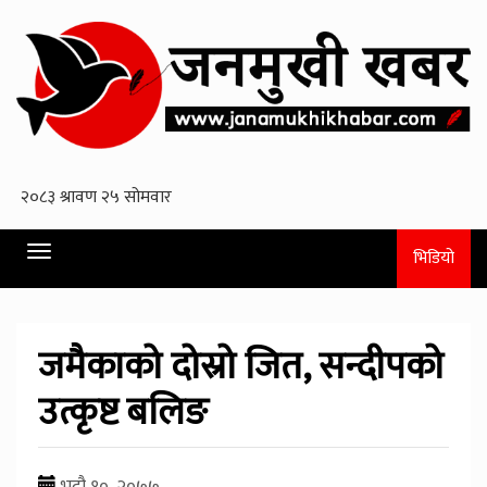
Toggle
भिडियो
navigation
जमैकाको दोस्रो जित, सन्दीपको
उत्कृष्ट बलिङ
भदौ १०, २०७७