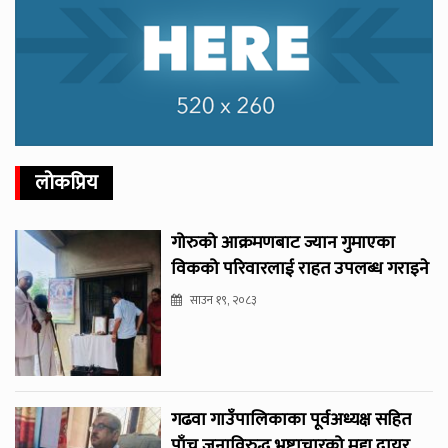
लोकप्रिय
गोरुको आक्रमणबाट ज्यान गुमाएका
विकको परिवारलाई राहत उपलब्ध गराइने
साउन १९, २०८३
गढवा गाउँपालिकाका पूर्वअध्यक्ष सहित
पाँच जनाविरुद्ध भ्रष्टाचारको मुद्दा दायर