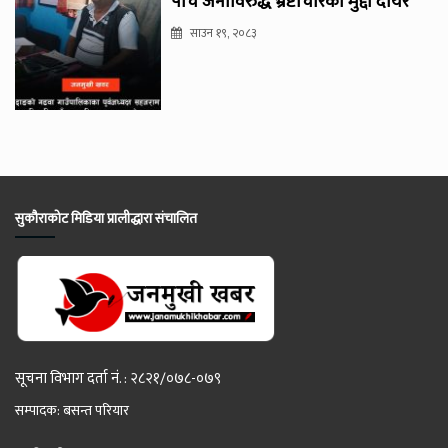
पाँच जनाविरुद्ध भ्रष्टाचारको मुद्दा दायर
साउन १९, २०८३
सुकौराकोट मिडिया प्रालीद्धारा संचालित
सूचना विभाग दर्ता नं. : २८२१/०७८-०७९
सम्पादक: बसन्त परियार