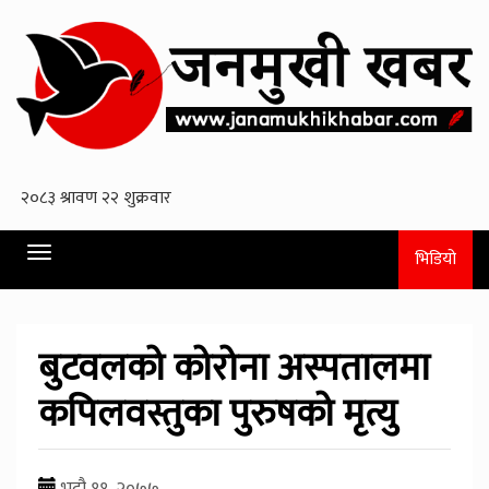
Toggle
भिडियो
navigation
बुटवलको कोरोना अस्पतालमा
कपिलवस्तुका पुरुषको मृत्यु
भदौ ११, २०७७