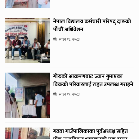
नेपाल विद्यालय कर्मचारी परिषद् दाङको
पाँचौँ अधिवेशन
साउन १८, २०८३
गोरुको आक्रमणबाट ज्यान गुमाएका
विकको परिवारलाई राहत उपलब्ध गराइने
साउन १९, २०८३
गढवा गाउँपालिकाका पूर्वअध्यक्ष सहित