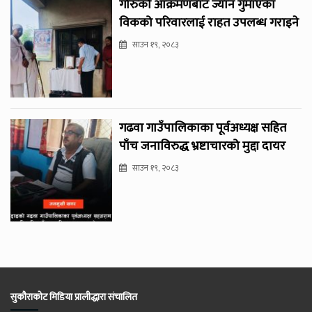
गोरुको आक्रमणबाट ज्यान गुमाएका
विकको परिवारलाई राहत उपलब्ध गराइने
साउन १९, २०८३
गढवा गाउँपालिकाका पूर्वअध्यक्ष सहित
पाँच जनाविरुद्ध भ्रष्टाचारको मुद्दा दायर
साउन १९, २०८३
सुकौराकोट मिडिया प्रालीद्धारा संचालित