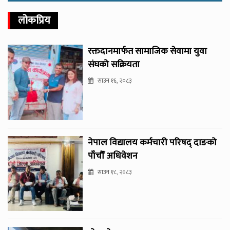
लोकप्रिय
रक्तदानमार्फत सामाजिक सेवामा युवा
संघको सक्रियता
साउन १६, २०८३
नेपाल विद्यालय कर्मचारी परिषद् दाङको
पाँचौँ अधिवेशन
साउन १८, २०८३