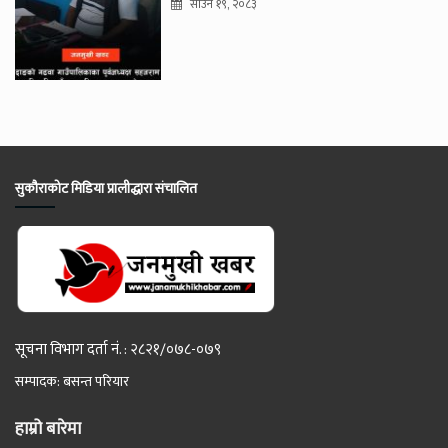
साउन १९, २०८३
सुकौराकोट मिडिया प्रालीद्धारा संचालित
सूचना विभाग दर्ता नं. : २८२१/०७८-०७९
सम्पादक: बसन्त परियार
हाम्रो बारेमा