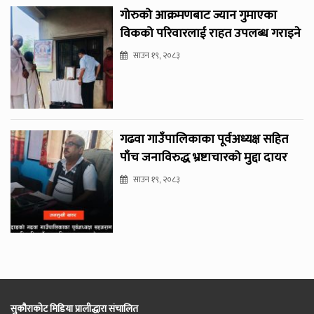
गोरुको आक्रमणबाट ज्यान गुमाएका
विकको परिवारलाई राहत उपलब्ध गराइने
साउन १९, २०८३
गढवा गाउँपालिकाका पूर्वअध्यक्ष सहित
पाँच जनाविरुद्ध भ्रष्टाचारको मुद्दा दायर
साउन १९, २०८३
सुकौराकोट मिडिया प्रालीद्धारा संचालित