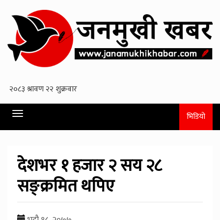
Toggle
भिडियो
navigation
देशभर १ हजार २ सय २८
सङ्क्रमित थपिए
भदौ १८, २०७७