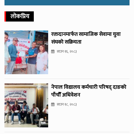
लोकप्रिय
रक्तदानमार्फत सामाजिक सेवामा युवा
संघको सक्रियता
साउन १६, २०८३
नेपाल विद्यालय कर्मचारी परिषद् दाङको
पाँचौँ अधिवेशन
साउन १८, २०८३