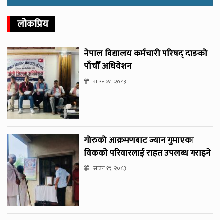
लोकप्रिय
नेपाल विद्यालय कर्मचारी परिषद् दाङको
पाँचौँ अधिवेशन
साउन १८, २०८३
गोरुको आक्रमणबाट ज्यान गुमाएका
विकको परिवारलाई राहत उपलब्ध गराइने
साउन १९, २०८३