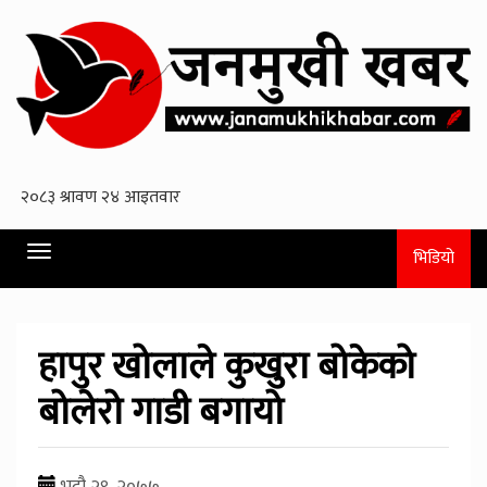
Toggle
भिडियो
navigation
हापुर खोलाले कुखुरा बोकेको
बोलेरो गाडी बगायो
भदौ २९, २०७७