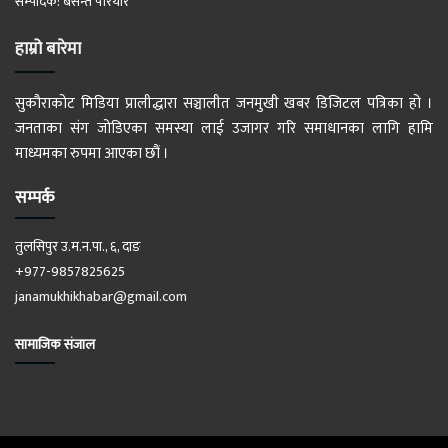
सम्पादक: बसन्त परियार
हाम्रो बारेमा
सुकौराकोट मिडिया प्रालीद्धारा सञ्चालीत जनमुखी खबर डिजिटल पत्रिका हो ।
जनताका संग जोडिएका समस्या लाई उजागर गरि समाधानका लागि हामि
माध्यमका रुपमा आएका छौं ।
सम्पर्क
तुलसिपुर उ.म.न.पा., ६, दाङ
+977-9857825625
janamukhikhabar@gmail.com
सामाजिक संजाल