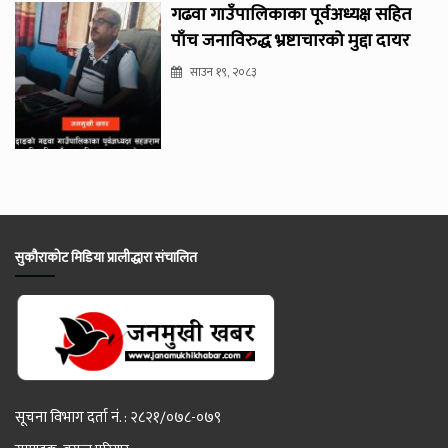
गढवा गाउँपालिकाका पूर्वअध्यक्ष सहित
पाँच जनाविरुद्ध भ्रष्टाचारको मुद्दा दायर
साउन १९, २०८३
सुकौराकोट मिडिया प्रालीद्धारा संचालित
सूचना विभाग दर्ता नं. : २८२१/०७८-०७९