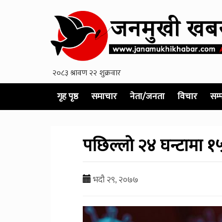
गृह पृष्ठ
समाचार
नेता/जनता
विचार
सम्
पछिल्लो २४ घन्टामा १
भदौ २९, २०७७