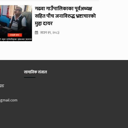
गढवा गाउँपालिकाका पूर्वअध्यक्ष
सहित पाँच जनाविरुद्ध भ्रष्टाचारको
मुद्दा दायर
साउन १९, २०८३
सामाजिक संजाल
दाङ
gmail.com