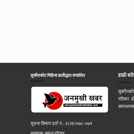
हाम्रो बार
सुकौराकोट मिडिया प्रालीद्धारा संचालित
सुकौराको
पत्रिका
समाधानका
सूचना विभाग दर्ता नं. : २८२१/०७८-०७९
सम्पादक: बसन्त परियार