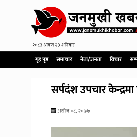
गृह पृष्ठ
समाचार
नेता/जनता
विचार
सम्
सर्पदंश उपचार केन्द्र
असोज ०८, २०७७