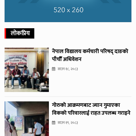
लोकप्रिय
नेपाल विद्यालय कर्मचारी परिषद् दाङको
पाँचौँ अधिवेशन
साउन १८, २०८३
गोरुको आक्रमणबाट ज्यान गुमाएका
विकको परिवारलाई राहत उपलब्ध गराइने
साउन १९, २०८३