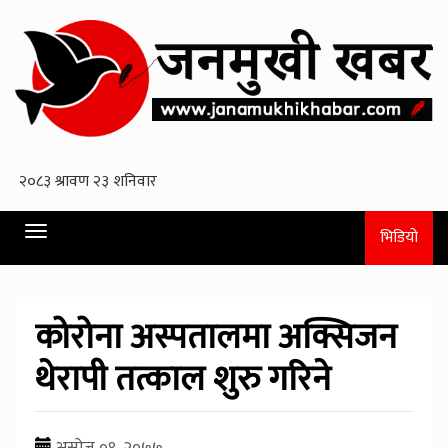
Toggle
भिडियो
navigation
कोरोना अस्पतालमा अक्सिजन
थेरापी तत्काल शुरु गरिने
असोज ०९, २०७७