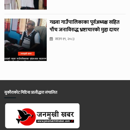
गढवा गाउँपालिकाका पूर्वअध्यक्ष सहित
पाँच जनाविरुद्ध भ्रष्टाचारको मुद्दा दायर
साउन १९, २०८३
सुकौराकोट मिडिया प्रालीद्धारा संचालित