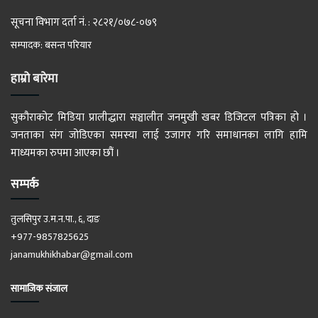
सूचना विभाग दर्ता नं. : २८२१/०७८-०७९
सम्पादक: बसन्त परियार
हाम्रो बारेमा
सुकौराकोट मिडिया प्रालीद्धारा सञ्चालीत जनमुखी खबर डिजिटल पत्रिका हो ।
जनताका संग जोडिएका समस्या लाई उजागर गरि समाधानका लागि हामि
माध्यमका रुपमा आएका छौं ।
सम्पर्क
तुलसिपुर उ.म.न.पा., ६, दाङ
+977-9857825625
janamukhikhabar@gmail.com
सामाजिक संजाल