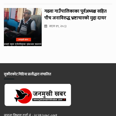
गढवा गाउँपालिकाका पूर्वअध्यक्ष सहित
पाँच जनाविरुद्ध भ्रष्टाचारको मुद्दा दायर
साउन १९, २०८३
सुकौराकोट मिडिया प्रालीद्धारा संचालित
सूचना विभाग दर्ता नं. : २८२१/०७८-०७९