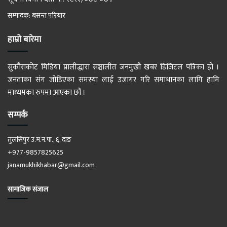
सम्पादक: बसन्त परियार
हाम्रो बारेमा
सुकौराकोट मिडिया प्रालीद्धारा सञ्चालीत जनमुखी खबर डिजिटल पत्रिका हो ।
जनताका संग जोडिएका समस्या लाई उजागर गरि समाधानका लागि हामि
माध्यमका रुपमा आएका छौं ।
सम्पर्क
तुलसिपुर उ.म.न.पा., ६, दाङ
+977-9857825625
janamukhikhabar@gmail.com
सामाजिक संजाल