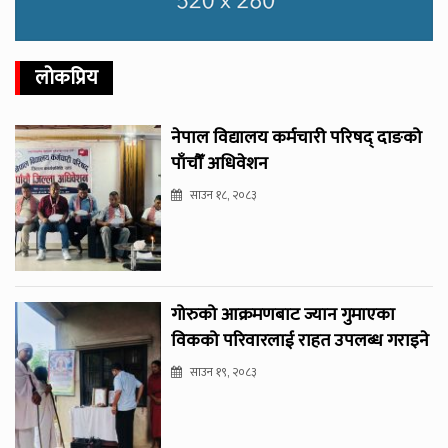
लोकप्रिय
नेपाल विद्यालय कर्मचारी परिषद् दाङको
पाँचौँ अधिवेशन
साउन १८, २०८३
गोरुको आक्रमणबाट ज्यान गुमाएका
विकको परिवारलाई राहत उपलब्ध गराइने
साउन १९, २०८३