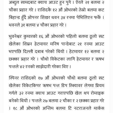
अब्दुल सामदबाट क्याच आउट हुन पुगे । ऐरले २१ बलमा २
चौका प्रहार गरे । राशिदकै १२ औं ओभरको तेस्रो बलमा कट
बिहान्ड हुँदै ओपनर शिखर धवन ३४ रनमा पेभिलिएन फर्के ।
धवनले ३१ बलमा ४ चौका प्रहार गरे ।
भुवनेश्वर कुमारको १६ औं ओभरको पहिलो बलमा ठूलो सट
खेलेका शिम्रन हेटमायर मनिष पान्डेबाट २१ रनमा आउट
भएपछि दिल्ली दबाब परेको थियो । हेटमायर १२ बलमा २
छक्का प्रहार गरे । चौथो विकेटका लागि हेटमायर र ऋषभ
पन्तले ४२ रनको साझेदारी गरेका थिए ।
स्पिनर राशिदको १७ औं ओभरको चौथो बलमा ठूलो सट
खेलेका विकेटकिपर ऋषभ पन्त डिप स्क्यिावर लेगमा प्रियम
गर्गले ३२ रनमा क्याच आउट गराएपछि खेल थप रोमाञ्चक
बनेको थियो । पन्तले २७ बलमा २ चौका र २ छक्का प्रहार गरे
। १८ औं ओभरको अन्तिम बलमा टि नटराजनले मार्कस