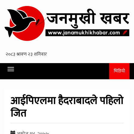
Toggle
भिडियो
navigation
आईपिएलमा हैदराबादले पहिलो
जित
असोज १४, २०७७