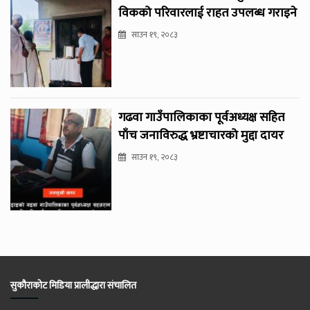
विकको परिवारलाई राहत उपलब्ध गराइने
साउन १९, २०८३
गढवा गाउँपालिकाका पूर्वअध्यक्ष सहित
पाँच जनाविरुद्ध भ्रष्टाचारको मुद्दा दायर
साउन १९, २०८३
सुकौराकोट मिडिया प्रालीद्धारा संचालित