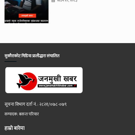
साउन १९, २०८३
सुकौराकोट मिडिया प्रालीद्धारा संचालित
सूचना विभाग दर्ता नं. : २८२१/०७८-०७९
सम्पादक: बसन्त परियार
हाम्रो बारेमा