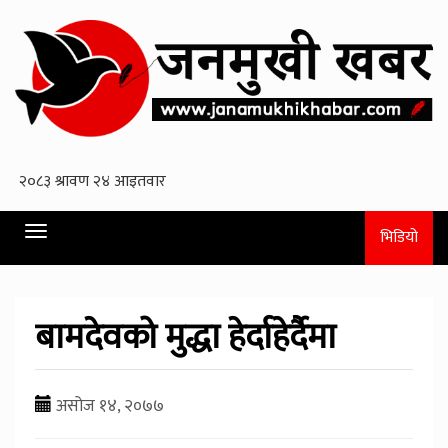
Toggle
भिडियो
navigation
बामदेवको मुद्धा हेर्दाहेर्दैमा
असोज १४, २०७७