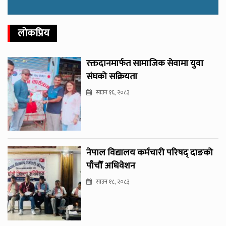
लोकप्रिय
रक्तदानमार्फत सामाजिक सेवामा युवा
संघको सक्रियता
साउन १६, २०८३
नेपाल विद्यालय कर्मचारी परिषद् दाङको
पाँचौँ अधिवेशन
साउन १८, २०८३