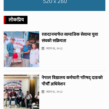
लोकप्रिय
रक्तदानमार्फत सामाजिक सेवामा युवा
संघको सक्रियता
साउन १६, २०८३
नेपाल विद्यालय कर्मचारी परिषद् दाङको
पाँचौँ अधिवेशन
साउन १८, २०८३