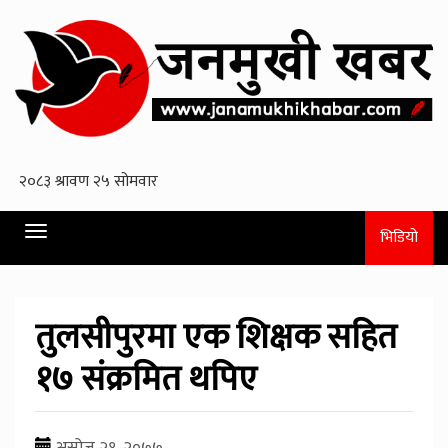
Toggle
भिडियो
navigation
तुलसीपुरमा एक शिक्षक सहित
१७ संक्रमित थपिए
असोज २१, २०७७