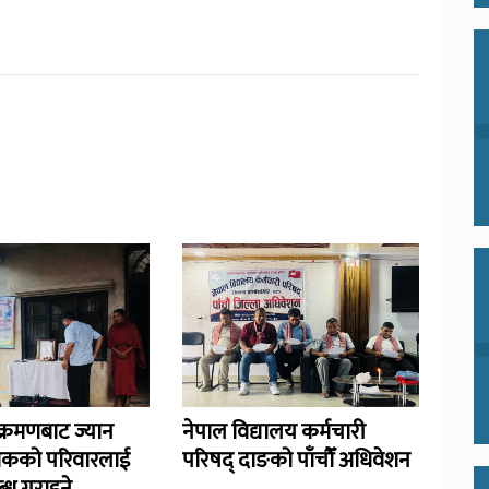
्रमणबाट ज्यान
नेपाल विद्यालय कर्मचारी
िकको परिवारलाई
परिषद् दाङको पाँचौँ अधिवेशन