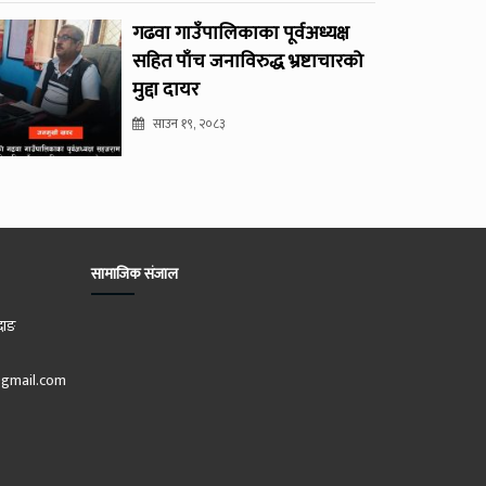
गढवा गाउँपालिकाका पूर्वअध्यक्ष
सहित पाँच जनाविरुद्ध भ्रष्टाचारको
मुद्दा दायर
साउन १९, २०८३
सामाजिक संजाल
दाङ
gmail.com