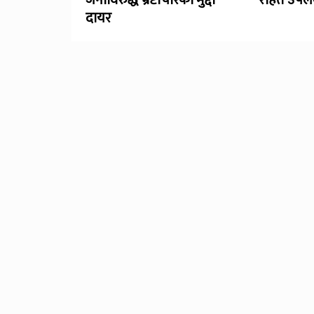
जनाविरुद्ध भ्रष्टाचारको मुद्दा
राहत उपलब
दायर