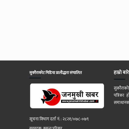
हाम्रो बार
सुकौराकोट मिडिया प्रालीद्धारा संचालित
सुकौराको
पत्रिका
समाधानका
सूचना विभाग दर्ता नं. : २८२१/०७८-०७९
सम्पादक: बसन्त परियार