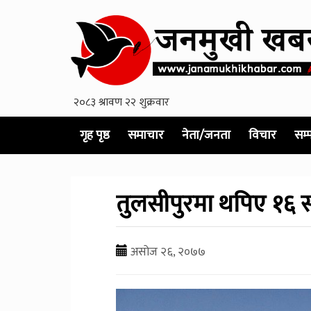
गृह पृष्ठ
समाचार
नेता/जनता
विचार
सम्
तुलसीपुरमा थपिए १६ स
असोज २६, २०७७