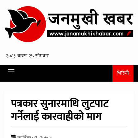
Toggle
भिडियो
navigation
पत्रकार सुनारमाथि लुटपाट
गर्नेलाई कारवाहीको माग
कार्तिक ०३, २०७७