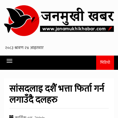
Toggle
भिडियो
navigation
सांसदलाइ दशैं भत्ता फिर्ता गर्न
लगाउँदै दलहरु
कार्तिक ०४, २०७७