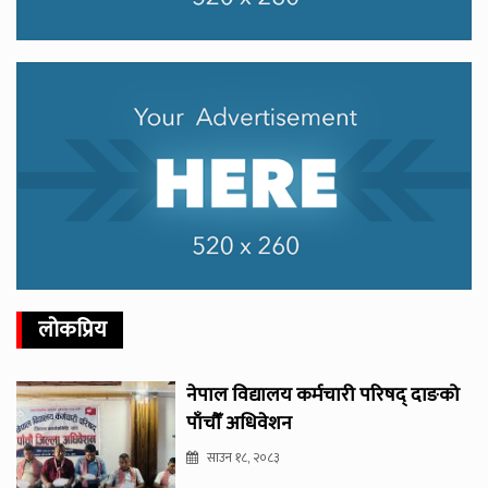
लोकप्रिय
नेपाल विद्यालय कर्मचारी परिषद् दाङको
पाँचौँ अधिवेशन
साउन १८, २०८३