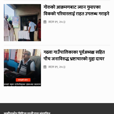
गोरुको आक्रमणबाट ज्यान गुमाएका
विकको परिवारलाई राहत उपलब्ध गराइने
साउन १९, २०८३
गढवा गाउँपालिकाका पूर्वअध्यक्ष सहित
पाँच जनाविरुद्ध भ्रष्टाचारको मुद्दा दायर
साउन १९, २०८३
सुकौराकोट मिडिया प्रालीद्धारा संचालित