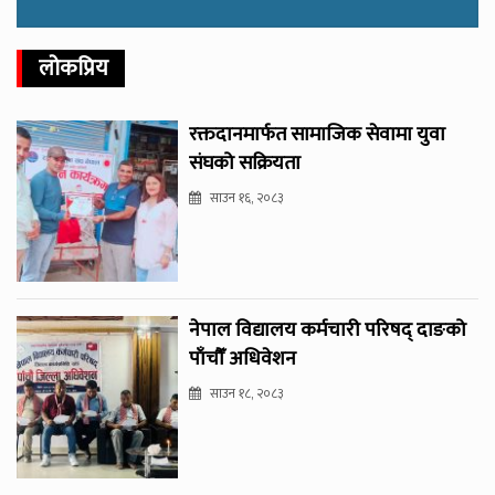
लोकप्रिय
रक्तदानमार्फत सामाजिक सेवामा युवा
संघको सक्रियता
साउन १६, २०८३
नेपाल विद्यालय कर्मचारी परिषद् दाङको
पाँचौँ अधिवेशन
साउन १८, २०८३