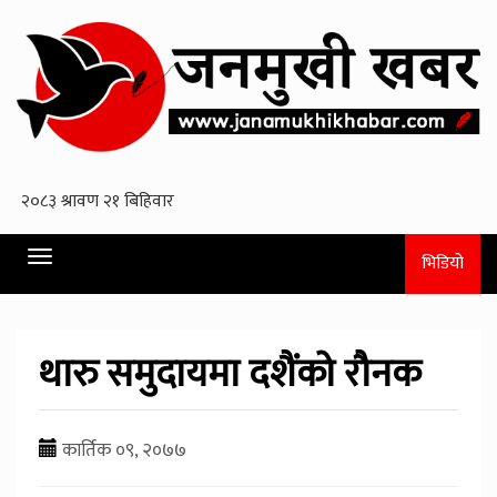
Toggle
भिडियो
navigation
थारु समुदायमा दशैंको रौनक
कार्तिक ०९, २०७७