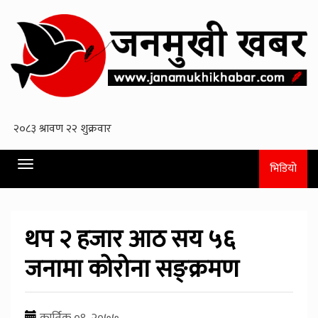
Toggle
भिडियो
navigation
थप २ हजार आठ सय ५६
जनामा कोरोना सङ्क्रमण
कार्तिक ०९, २०७७