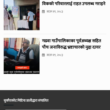
विकको परिवारलाई राहत उपलब्ध गराइने
साउन १९, २०८३
गढवा गाउँपालिकाका पूर्वअध्यक्ष सहित
पाँच जनाविरुद्ध भ्रष्टाचारको मुद्दा दायर
साउन १९, २०८३
सुकौराकोट मिडिया प्रालीद्धारा संचालित