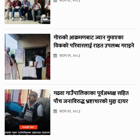
साउन १८, २०८३
गोरुको आक्रमणबाट ज्यान गुमाएका
विकको परिवारलाई राहत उपलब्ध गराइने
साउन १९, २०८३
गढवा गाउँपालिकाका पूर्वअध्यक्ष सहित
पाँच जनाविरुद्ध भ्रष्टाचारको मुद्दा दायर
साउन १९, २०८३