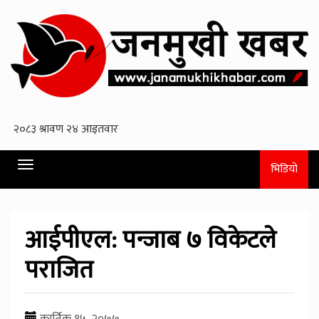
Toggle
भिडियो
navigation
आईपीएल: पन्जाब ७ विकेटले
पराजित
कार्तिक १५, २०७७