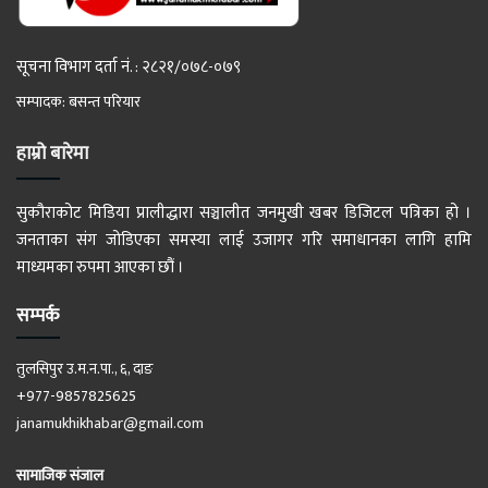
सूचना विभाग दर्ता नं. : २८२१/०७८-०७९
सम्पादक: बसन्त परियार
हाम्रो बारेमा
सुकौराकोट मिडिया प्रालीद्धारा सञ्चालीत जनमुखी खबर डिजिटल पत्रिका हो ।
जनताका संग जोडिएका समस्या लाई उजागर गरि समाधानका लागि हामि
माध्यमका रुपमा आएका छौं ।
सम्पर्क
तुलसिपुर उ.म.न.पा., ६, दाङ
+977-9857825625
janamukhikhabar@gmail.com
सामाजिक संजाल