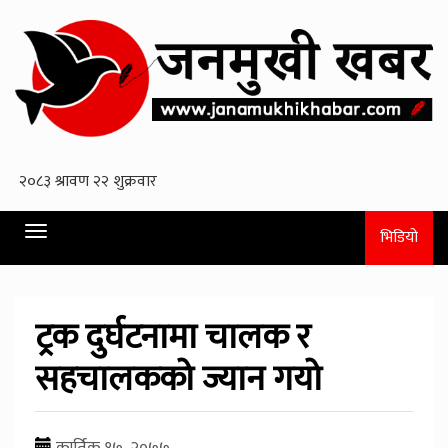
Toggle
भिडियो
navigation
ट्रक दुर्घटनामा चालक र
सहचालकको ज्यान गयो
कार्तिक १७, २०७७