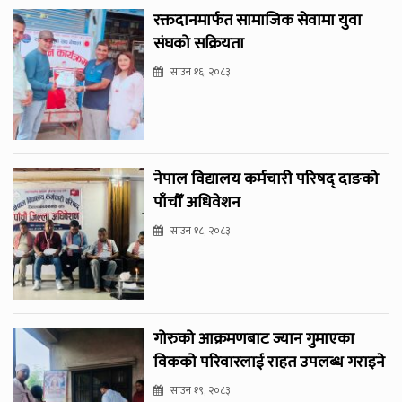
रक्तदानमार्फत सामाजिक सेवामा युवा
संघको सक्रियता
साउन १६, २०८३
नेपाल विद्यालय कर्मचारी परिषद् दाङको
पाँचौँ अधिवेशन
साउन १८, २०८३
गोरुको आक्रमणबाट ज्यान गुमाएका
विकको परिवारलाई राहत उपलब्ध गराइने
साउन १९, २०८३