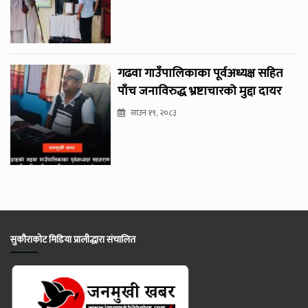
गढवा गाउँपालिकाका पूर्वअध्यक्ष सहित
पाँच जनाविरुद्ध भ्रष्टाचारको मुद्दा दायर
साउन १९, २०८३
सुकौराकोट मिडिया प्रालीद्धारा संचालित