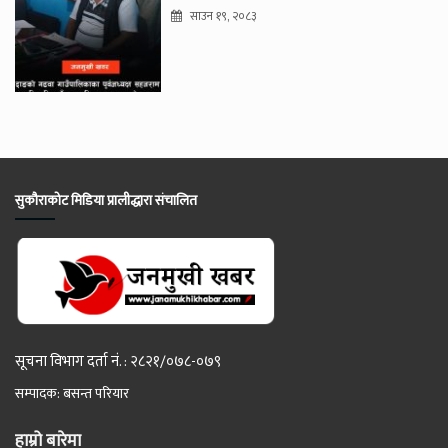
साउन १९, २०८३
सुकौराकोट मिडिया प्रालीद्धारा संचालित
सूचना विभाग दर्ता नं. : २८२१/०७८-०७९
सम्पादक: बसन्त परियार
हाम्रो बारेमा