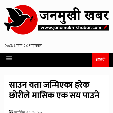
Toggle
भिडियो
navigation
साउन यता जन्मिएका हरेक
छोरीले मासिक एक सय पाउने
कार्तिक १८, २०७७