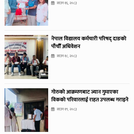
साउन १६, २०८३
नेपाल विद्यालय कर्मचारी परिषद् दाङको
पाँचौँ अधिवेशन
साउन १८, २०८३
गोरुको आक्रमणबाट ज्यान गुमाएका
विकको परिवारलाई राहत उपलब्ध गराइने
साउन १९, २०८३