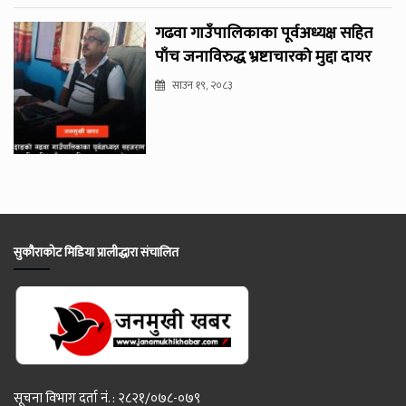
गढवा गाउँपालिकाका पूर्वअध्यक्ष सहित
पाँच जनाविरुद्ध भ्रष्टाचारको मुद्दा दायर
साउन १९, २०८३
सुकौराकोट मिडिया प्रालीद्धारा संचालित
सूचना विभाग दर्ता नं. : २८२१/०७८-०७९