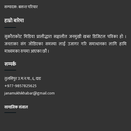
सम्पादक: बसन्त परियार
हाम्रो बारेमा
सुकौराकोट मिडिया प्रालीद्धारा सञ्चालीत जनमुखी खबर डिजिटल पत्रिका हो ।
जनताका संग जोडिएका समस्या लाई उजागर गरि समाधानका लागि हामि
माध्यमका रुपमा आएका छौं ।
सम्पर्क
तुलसिपुर उ.म.न.पा., ६, दाङ
+977-9857825625
janamukhikhabar@gmail.com
सामाजिक संजाल