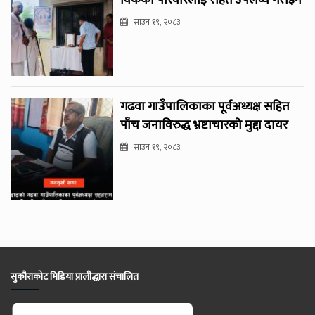
विकको परिवारलाई राहत उपलब्ध गराइने
साउन १९, २०८३
गढवा गाउँपालिकाका पूर्वअध्यक्ष सहित
पाँच जनाविरुद्ध भ्रष्टाचारको मुद्दा दायर
साउन १९, २०८३
सुकौराकोट मिडिया प्रालीद्धारा संचालित