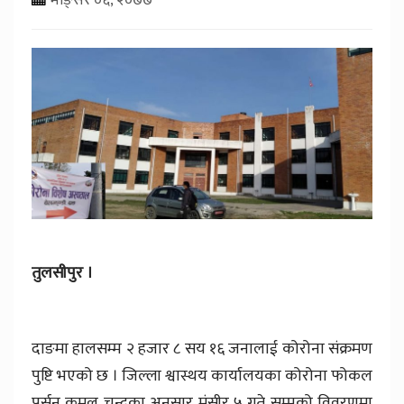
तुलसीपुर ।
दाङमा हालसम्म २ हजार ८ सय १६ जनालाई कोरोना संक्रमण
पुष्टि भएको छ । जिल्ला श्वास्थय कार्यालयका कोरोना फोकल
पर्सन कमल चन्दका अनुसार मंसीर ५ गते सम्मको विवरणमा