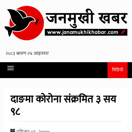
Toggle
भिडियो
navigation
दाङमा कोरोना संक्रमित ३ सय
९८
मङि्सर ०६, २०७७