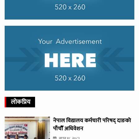
लोकप्रिय
नेपाल विद्यालय कर्मचारी परिषद् दाङको
पाँचौँ अधिवेशन
साउन १८, २०८३