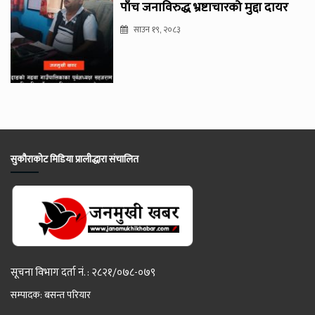
पाँच जनाविरुद्ध भ्रष्टाचारको मुद्दा दायर
साउन १९, २०८३
सुकौराकोट मिडिया प्रालीद्धारा संचालित
सूचना विभाग दर्ता नं. : २८२१/०७८-०७९
सम्पादक: बसन्त परियार