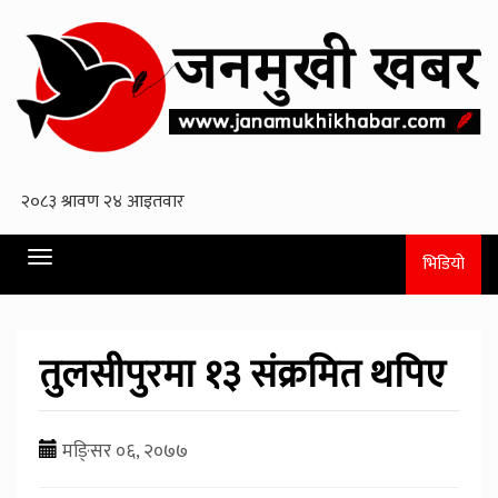
Toggle
भिडियो
navigation
तुलसीपुरमा १३ संक्रमित थपिए
मङि्सर ०६, २०७७