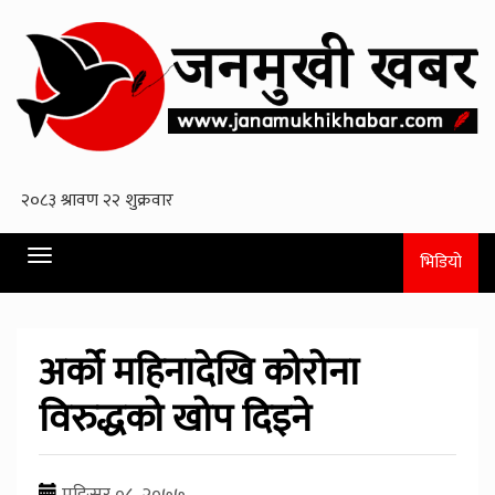
Toggle
भिडियो
navigation
अर्को महिनादेखि कोरोना
विरुद्धको खोप दिइने
मङि्सर ०८, २०७७