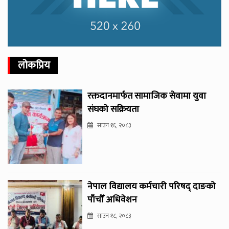
लोकप्रिय
रक्तदानमार्फत सामाजिक सेवामा युवा
संघको सक्रियता
साउन १६, २०८३
नेपाल विद्यालय कर्मचारी परिषद् दाङको
पाँचौँ अधिवेशन
साउन १८, २०८३