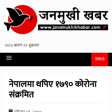
Toggle
भिडियो
navigation
नेपालमा थपिए १७९० कोरोना
संक्रमित
मङि्सर ०९, २०७७