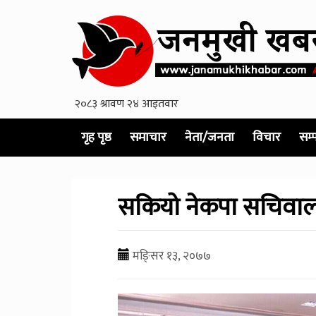
गृह पृष्ठ
समाचार
नेता/जनता
विचार
सम्
सकियो नेकपा सचिवालय 
मङि्सर १३, २०७७