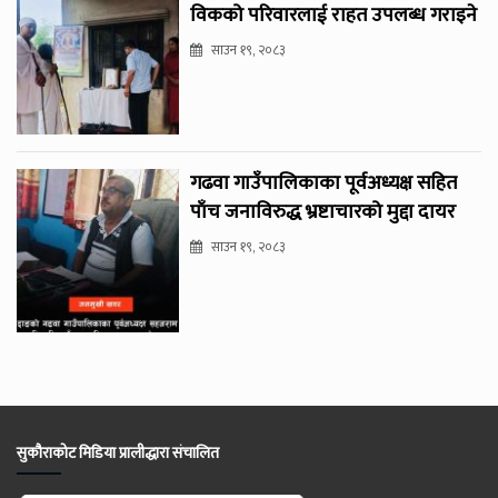
विकको परिवारलाई राहत उपलब्ध गराइने
साउन १९, २०८३
गढवा गाउँपालिकाका पूर्वअध्यक्ष सहित
पाँच जनाविरुद्ध भ्रष्टाचारको मुद्दा दायर
साउन १९, २०८३
सुकौराकोट मिडिया प्रालीद्धारा संचालित