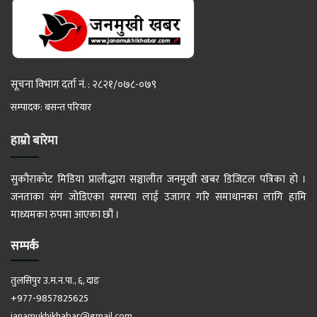
सूचना विभाग दर्ता नं. : २८२१/०७८-०७९
सम्पादक: बसन्त परियार
हाम्रो बारेमा
सुकौराकोट मिडिया प्रालीद्धारा सञ्चालीत जनमुखी खबर डिजिटल पत्रिका हो ।
जनताका संग जोडिएका समस्या लाई उजागर गरि समाधानका लागि हामि
माध्यमका रुपमा आएका छौं ।
सम्पर्क
तुलसिपुर उ.म.न.पा., ६, दाङ
+977-9857825625
janamukhikhabar@gmail.com