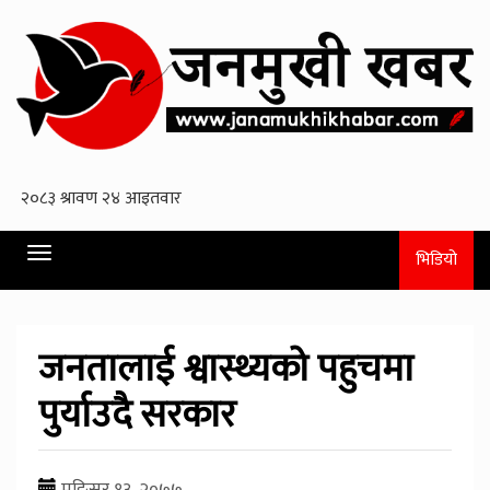
Toggle
भिडियो
navigation
जनतालाई श्वास्थ्यको पहुचमा
पुर्याउदै सरकार
मङि्सर १३, २०७७